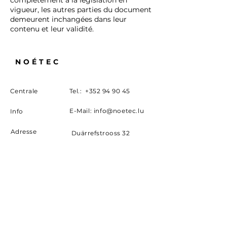
complètement à la législation en
vigueur, les autres parties du document
demeurent inchangées dans leur
contenu et leur validité.
NOÉTEC
Centrale
Tel.:
+352 94 90 45
E-Mail:
info@noetec.lu
Info
Adresse
Duärrefstrooss 32
L-9780 Wincrange
Horaires d'ouverture :
Lu-Ve.:
8.00 - 12.00
hrs
Mo-Fr.:
13.00 - 17.00
hrs
Sa:
8.00 - 12.00
hrs
Envoyez-nous un message
E-Mail-Adresse