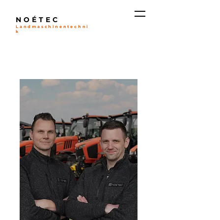
NOÉTEC
Landmaschinentechni
k